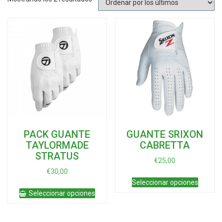
por
los
últimos
PACK GUANTE
GUANTE SRIXON
TAYLORMADE
CABRETTA
STRATUS
€
25,00
€
30,00
Este
Seleccionar opciones
produc
Este
Seleccionar opciones
tiene
producto
múltipl
tiene
variant
múltiples