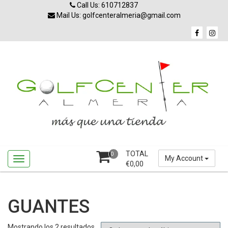
Skip
Call Us: 610712837
to
Mail Us: golfcenteralmeria@gmail.com
content
TOTAL
0
My Account
€
0,00
GUANTES
Ordenado
Mostrando los 2 resultados