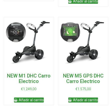
Añadir al carrito
tiene
múltiples
variantes.
Las
opciones
se
pueden
elegir
en
la
página
de
producto
NEW M1 DHC Carro
NEW M5 GPS DHC
Electrico
Carro Electrico
€
1.249,00
€
1.575,00
Añadir al carrito
Añadir al carrito