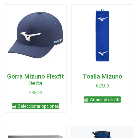
Gorra Mizuno Flexfit
Toalla Mizuno
Delta
€
29,00
€
35,00
Añadir al carrito
Este
Seleccionar opciones
producto
tiene
múltiples
variantes.
Las