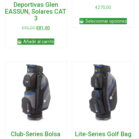
Deportivas Glen
€
270,00
EASSUN, Solares CAT
Este
3
Seleccionar opciones
produ
El
El
€
90,00
€
81,00
tiene
precio
precio
múltip
original
actual
varian
Añadir al carrito
era:
es:
Las
€90,00.
€81,00.
opcio
se
pued
elegir
en
la
págin
de
produ
Club-Series Bolsa
Lite-Series Golf Bag