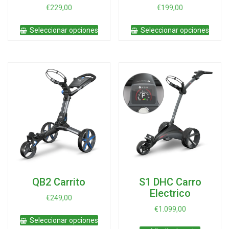
€
229,00
€
199,00
Este
Este
Seleccionar opciones
Seleccionar opciones
producto
produ
tiene
tiene
múltiples
múltip
variantes.
varian
Las
Las
opciones
opcio
se
se
pueden
pued
elegir
elegir
en
en
la
la
página
págin
de
de
producto
produ
QB2 Carrito
S1 DHC Carro
Electrico
€
249,00
€
1.099,00
Este
Seleccionar opciones
producto