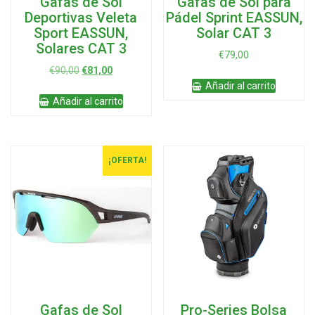
Gafas de Sol
Gafas de Sol para
Deportivas Veleta
Pádel Sprint EASSUN,
Sport EASSUN,
Solar CAT 3
Solares CAT 3
€
79,00
El
El
€
90,00
€
81,00
precio
precio
Añadir al carrito
original
actual
Añadir al carrito
era:
es:
€90,00.
€81,00.
¡OFERTA!
Gafas de Sol
Pro-Series Bolsa