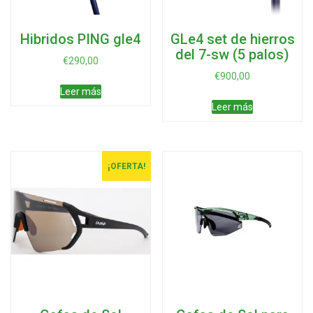
producto
de
produ
Hibridos PING gle4
GLe4 set de hierros
del 7-sw (5 palos)
€
290,00
€
900,00
Leer más
Leer más
¡OFERTA!