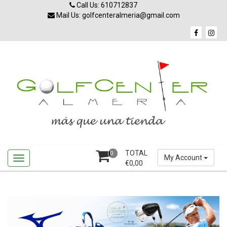
Skip
Call Us: 610712837
to
Mail Us: golfcenteralmeria@gmail.com
content
TOTAL
0
My Account
€
0,00