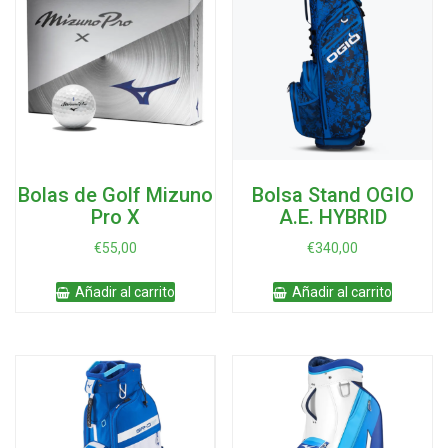
opciones
se
pueden
elegir
en
la
página
de
producto
Bolas de Golf Mizuno
Bolsa Stand OGIO
Pro X
A.E. HYBRID
€
55,00
€
340,00
Añadir al carrito
Añadir al carrito