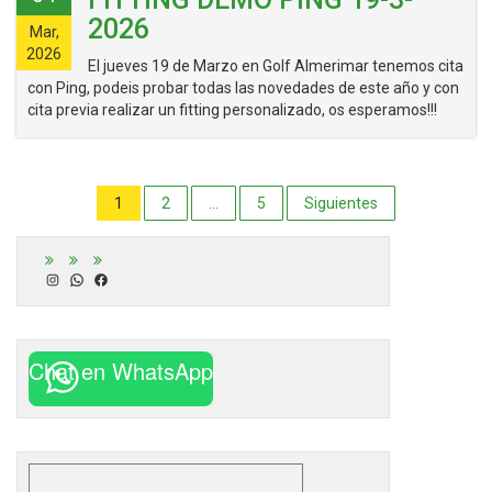
2026
Mar,
2026
El jueves 19 de Marzo en Golf Almerimar tenemos cita
con Ping, podeis probar todas las novedades de este año y con
cita previa realizar un fitting personalizado, os esperamos!!!
Paginación
1
2
…
5
Siguientes
de
entradas
Instagram
WhatsApp
Facebook
Chat en WhatsApp