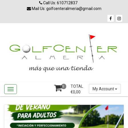
Skip
Call Us: 610712837
to
Mail Us: golfcenteralmeria@gmail.com
content
TOTAL
0
My Account
€
0,00