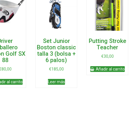
Driver
Set Junior
Putting Stroke
ballero
Boston classic
Teacher
n Golf SX
talla 3 (bolsa +
€
30,00
88
6 palos)
€
80,00
€
185,00
Añadir al carrito
dir al carrito
Leer más