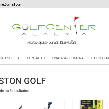
eria@gmail.com
OG ESCUELA
CONTACTO
FINALIZAR COMPRA
FITTING TA
STON GOLF
Ordenado
o los 3 resultados
por
los
últimos