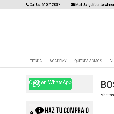
Skip
Call Us: 610712837
Mail Us: golfcenteralm
to
content
TIENDA
ACADEMY
QUIENES SOMOS
BL
Chat en WhatsApp
BO
Mostrand