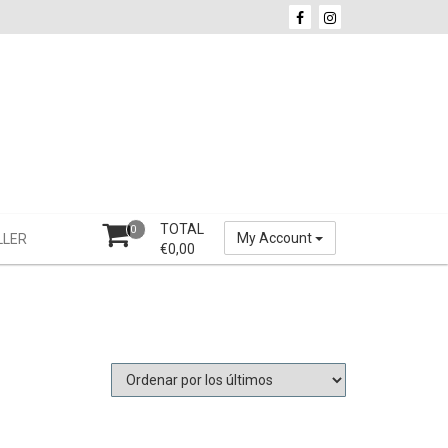
TOTAL
0
My Account
LLER
€
0,00