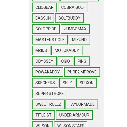
CLICGEAR
COBRA GOLF
EASSUN
GOLFBUDDY
GOLF PRIDE
JUMBOMAX
MASTERS GOLF
MIZUNO
MKIDS
MOTOKADDY
ODYSSEY
OGIO
PING
POWAKADDY
PURE2IMPROVE
SKECHERS
SKLZ
SRIXON
SUPER STROKE
SWEET ROLLZ
TAYLORMADE
TITLEIST
UNDER ARMOUR
WILSON
WILSON STAFF