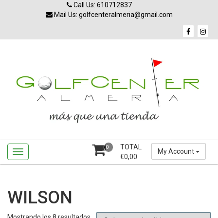
Skip
Call Us: 610712837
to
Mail Us: golfcenteralmeria@gmail.com
content
TOTAL
0
My Account
€
0,00
WILSON
Ordenado
Mostrando los 8 resultados