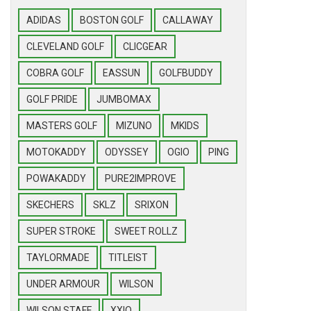
ADIDAS
BOSTON GOLF
CALLAWAY
CLEVELAND GOLF
CLICGEAR
COBRA GOLF
EASSUN
GOLFBUDDY
GOLF PRIDE
JUMBOMAX
MASTERS GOLF
MIZUNO
MKIDS
MOTOKADDY
ODYSSEY
OGIO
PING
POWAKADDY
PURE2IMPROVE
SKECHERS
SKLZ
SRIXON
SUPER STROKE
SWEET ROLLZ
TAYLORMADE
TITLEIST
UNDER ARMOUR
WILSON
WILSON STAFF
XXIO