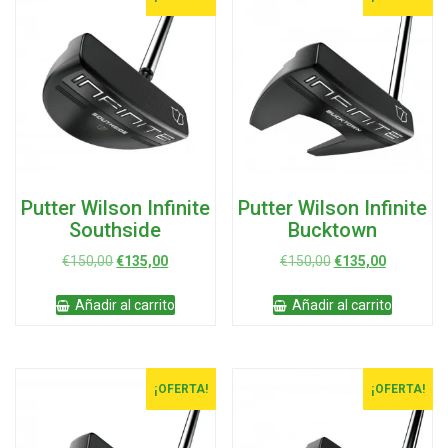
se
opciones
pued
se
elegir
pueden
en
elegir
la
en
págin
la
de
página
produ
de
producto
Putter Wilson Infinite
Putter Wilson Infinite
Southside
Bucktown
El
El
El
El
€
150,00
€
135,00
€
150,00
€
135,00
precio
precio
precio
precio
original
actual
original
actual
Añadir al carrito
Añadir al carrito
era:
es:
era:
es:
€150,00.
€135,00.
€150,00.
€135,00.
¡OFERTA!
¡OFERTA!