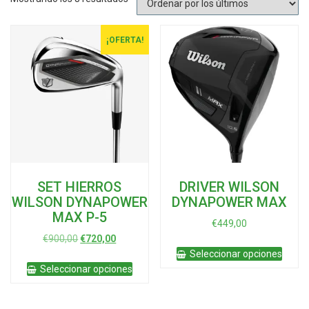
por
los
últimos
¡OFERTA!
SET HIERROS
DRIVER WILSON
WILSON DYNAPOWER
DYNAPOWER MAX
MAX P-5
€
449,00
El
El
€
900,00
€
720,00
Este
precio
precio
Seleccionar opciones
produ
Este
original
actual
Seleccionar opciones
tiene
producto
era:
es:
múltip
tiene
€900,00.
€720,00.
varian
múltiples