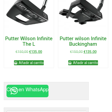
Putter Wilson Infinite
Putter wilson Infinite
The L
Buckingham
El
El
El
El
€
150,00
€
135,00
€
150,00
€
135,00
precio
precio
precio
precio
original
actual
original
actual
Añadir al carrito
Añadir al carrito
era:
es:
era:
es:
€150,00.
€135,00.
€150,00.
€135,00.
Chat en WhatsApp