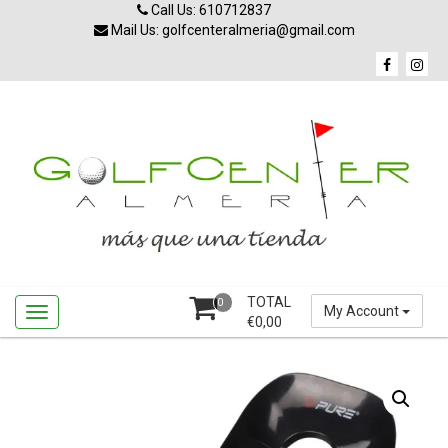
Skip
Call Us: 610712837
to
Mail Us: golfcenteralmeria@gmail.com
content
TOTAL
0
My Account
€
0,00