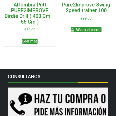
Alfombra Putt
Pure2Improve Swing
PURE2IMPROVE
Speed trainer 100
Birdie Drill ( 400 Cm –
€
99,00
66 Cm )
€
80,00
Añadir al carrito
Leer más
CONSULTANOS