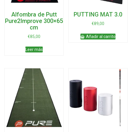
Alfombra de Putt
PUTTING MAT 3.0
Pure2Improve 300×65
€
89,00
cm
€
85,00
Añadir al carrito
Leer más