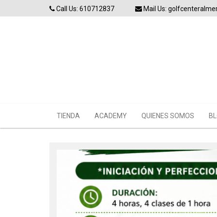
Skip
Call Us: 610712837
Mail Us: golfcenteralm
to
content
TIENDA
ACADEMY
QUIENES SOMOS
BL