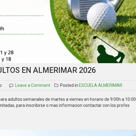
ULTOS EN ALMERIMAR 2026
on
z
Leave a Comment
Posted in
ESCUELA ALMERIMAR
Cursos
de
ra adultos semanales de martes a viernes en horario de 9:00h a 10:00h
verano
mitadas, para inscribirse o mas informacion contactar con los profes
de
adultos
en
Almerimar
2026