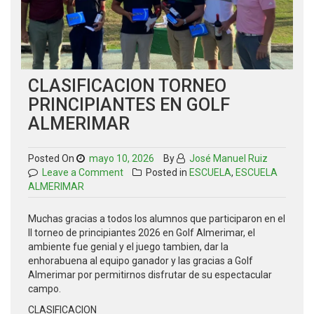
CLASIFICACION TORNEO
PRINCIPIANTES EN GOLF
ALMERIMAR
Posted On
mayo 10, 2026
By
José Manuel Ruiz
on
Leave a Comment
Posted in
ESCUELA
,
ESCUELA
Clasificacion
ALMERIMAR
Torneo
Principiantes
Muchas gracias a todos los alumnos que participaron en el
en
II torneo de principiantes 2026 en Golf Almerimar, el
Golf
ambiente fue genial y el juego tambien, dar la
Almerimar
enhorabuena al equipo ganador y las gracias a Golf
Almerimar por permitirnos disfrutar de su espectacular
campo.
CLASIFICACION