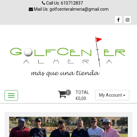
Skip
Call Us: 610712837
to
Mail Us: golfcenteralmeria@gmail.com
content
TOTAL
0
My Account
€
0,00