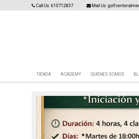
Skip
Call Us: 610712837
Mail Us: golfcenteralm
to
content
TIENDA
ACADEMY
QUIENES SOMOS
BL