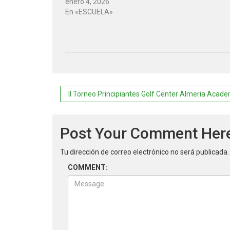
enero 4, 2026
En «ESCUELA»
Navegación
II Torneo Principiantes Golf Center Almeria Aca
de
entradas
Post Your Comment Her
Tu dirección de correo electrónico no será publicada.
COMMENT: