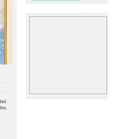
idad
dos,