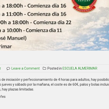
on
z
Leave a Comment
Posted in
ESCUELA ALMERIMAR
Cursos
de
 de iniciación y perfeccionamiento de 4 horas para adultos, hay posibil
Abril
 o jueves y sábado por la mañana, el coste es de 60€, palos y bolas inclui
2026
, hay plazas limitadas.
ofes