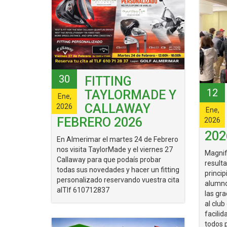
30
FITTING
12
TAYLORMADE Y
Ene,
CALLAWAY
2026
Ene,
FEBRERO 2026
2026
202
En Almerimar el martes 24 de Febrero
nos visita TaylorMade y el viernes 27
Magnif
Callaway para que podaís probar
result
todas sus novedades y hacer un fitting
princip
personalizado reservando vuestra cita
alumno
alTlf 610712837
las gra
al club
facili
todos 