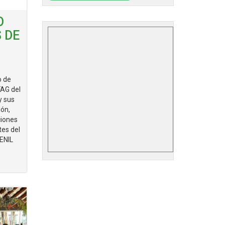
O
 DE
 de
FAG del
y sus
ión,
ciones
tes del
ENIL