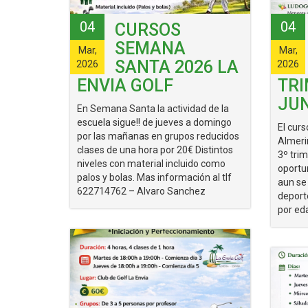
04
04
CURSOS
SEMANA
Mar,
Mar,
SANTA 2026 LA
2026
2026
ENVIA GOLF
TR
JU
En Semana Santa la actividad de la
escuela sigue!! de jueves a domingo
El curs
por las mañanas en grupos reducidos
Almeri
clases de una hora por 20€ Distintos
3º tri
niveles con material incluido como
oportu
palos y bolas. Mas información al tlf
aun se
622714762 – Alvaro Sanchez
deport
por eda