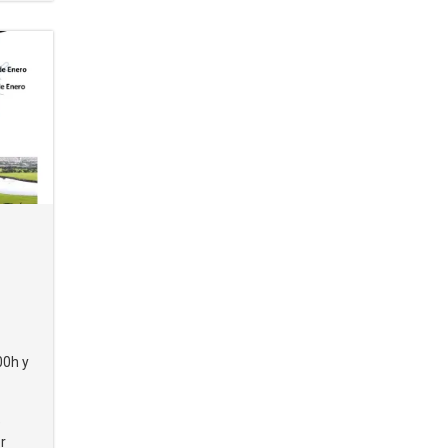
00h y
e
r