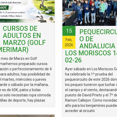
CURSOS DE
15
PEQUECIRCU
ADULTOS EN
O DE
Feb,
MARZO (GOLF
ANDALUCIA
2026
MERIMAR)
LOS MORISCOS 1
l mes de Marzo en Golf
02-26
imarhemos preparado cursos
ciación o perfeccionamiento de 4
Ayer sábado en Los Moriscos Go
ara adultos, hay posibilidad de
ha celebrado la 1ª prueba del
el martes, miércoles o jueves
pequecircuito de este 2026 don
 tarde o sábado por la mañana,
los peques tuvieron que luchar 
e es de 60€, palos y bolas
el campo y el viento, destacand
dos solo necesitais ropa cómoda
puesto de David Prieto y el 7º 
illas de deporte, hay plazas
Ramon Callejon. Como novedad
año para los benjamines puede
acceder al circuito