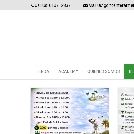
Skip
Call Us: 610712837
Mail Us: golfcenteralm
to
content
TIENDA
ACADEMY
QUIENES SOMOS
BL