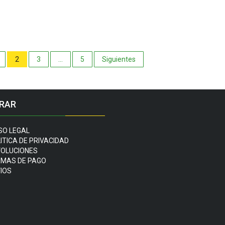
ón
2
3
…
5
Siguientes
RAR
SO LEGAL
ITICA DE PRIVACIDAD
OLUCIONES
MAS DE PAGO
IOS