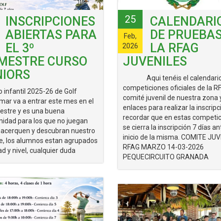
25
INSCRIPCIONES
CALENDARI
ABIERTAS PARA
DE PRUEBAS
Feb,
EL 3º
LA RFAG
2026
IMESTRE CURSO
JUVENILES
NIORS
Aqui tenéis el calendario
competiciones oficiales de la R
o infantil 2025-26 de Golf
comité juvenil de nuestra zona 
mar va a entrar este mes en el
enlaces para realizar la inscripc
mestre y es una buena
recordar que en estas competi
nidad para los que no juegan
se cierra la inscripción 7 días an
 acerquen y descubran nuestro
inicio de la misma. COMITE JUV
e, los alumnos estan agrupados
RFAG MARZO 14-03-2026
d y nivel, cualquier duda
PEQUECIRCUITO GRANADA