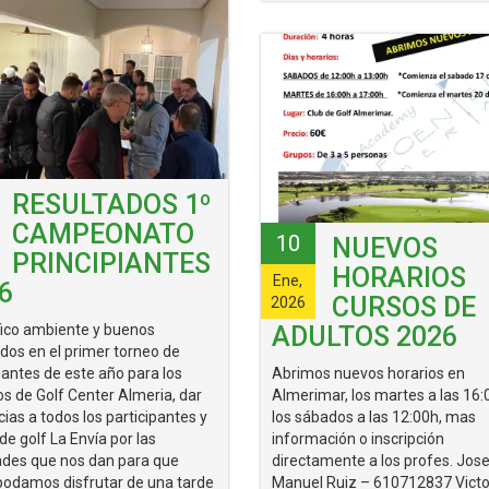
RESULTADOS 1º
CAMPEONATO
10
NUEVOS
PRINCIPIANTES
HORARIOS
Ene,
6
CURSOS DE
2026
ico ambiente y buenos
ADULTOS 2026
ados en el primer torneo de
iantes de este año para los
Abrimos nuevos horarios en
s de Golf Center Almeria, dar
Almerimar, los martes a las 16:
cias a todos los participantes y
los sábados a las 12:00h, mas
 de golf La Envía por las
información o inscripción
dades que nos dan para que
directamente a los profes. Jos
podamos disfrutar de una tarde
Manuel Ruiz – 610712837 Victo