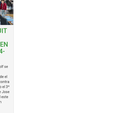
IT
 EN
4-
lf se
de el
contra
o el 3º
de Jose
 este
n