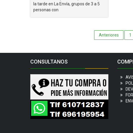
la tarde en La Envía, grupos de 3 a 5
personas con
Paginaci
Anteriores
1
de
entradas
CONSULTANOS
COMP
AVI
POL
DEV
FOR
ENV