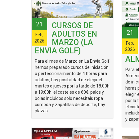
21
CURSOS DE
21
ADULTOS EN
Feb,
MARZO (LA
2026
Feb,
ENVIA GOLF)
2026
AL
Para el mes de Marzo en La Envia Golf
hemos preparado cursos de iniciación
Para e
o perfeccionamiento de 4 horas para
Almer
adultos, hay posibilidad de elegir el
de ini
martes o jueves por la tarde de 18:00h
horas p
a 19:00h, el coste es de 60€, palos y
elegir 
bolas incluidos solo necesitais ropa
por la
cómoda y zapatillas de deporte, hay
el cost
plazas
inclui
y zapat